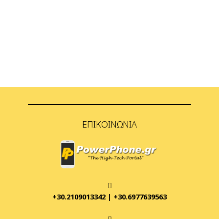
ΕΠΙΚΟΙΝΩΝΊΑ
+30.2109013342
|
+30.6977639563