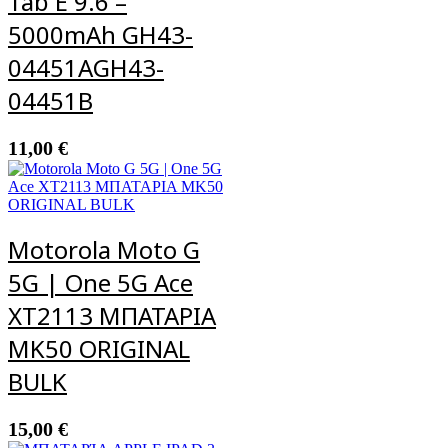
Tab E 9.6 –
5000mAh GH43-
04451AGH43-
04451B
11,00
€
Motorola Moto G
5G | One 5G Ace
XT2113 ΜΠΑΤΑΡΙΑ
MK50 ORIGINAL
BULK
15,00
€