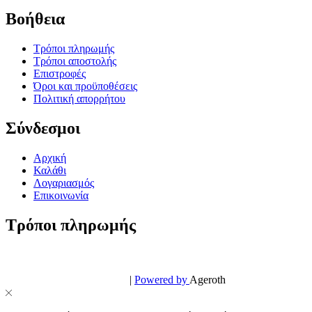
Βοήθεια
Τρόποι πληρωμής
Τρόποι αποστολής
Επιστροφές
Όροι και προϋποθέσεις
Πολιτική απορρήτου
Σύνδεσμοι
Αρχική
Καλάθι
Λογαριασμός
Επικοινωνία
Τρόποι πληρωμής
© PowerPhone.gr 2026 | All Rights Reserved
Design & Development by
|
Powered by
Ageroth