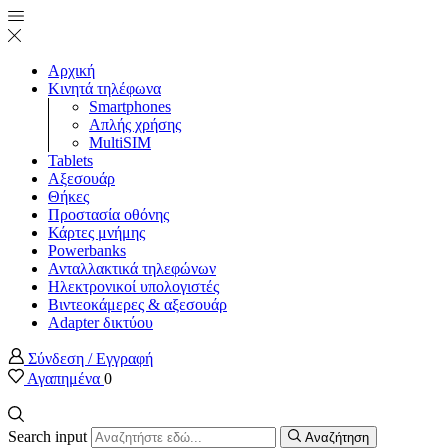
Αρχική
Κινητά τηλέφωνα
Smartphones
Απλής χρήσης
MultiSIM
Tablets
Αξεσουάρ
Θήκες
Προστασία οθόνης
Κάρτες μνήμης
Powerbanks
Ανταλλακτικά τηλεφώνων
Ηλεκτρονικοί υπολογιστές
Βιντεοκάμερες & αξεσουάρ
Adapter δικτύου
Σύνδεση / Εγγραφή
Αγαπημένα
0
Search input
Αναζήτηση