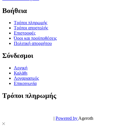
Βοήθεια
Τρόποι πληρωμής
Τρόποι αποστολής
Επιστροφές
Όροι και προϋποθέσεις
Πολιτική απορρήτου
Σύνδεσμοι
Αρχική
Καλάθι
Λογαριασμός
Επικοινωνία
Τρόποι πληρωμής
© PowerPhone.gr 2026 | All Rights Reserved
Design & Development by
|
Powered by
Ageroth