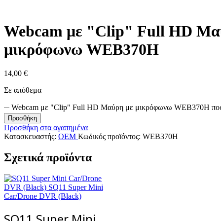
Webcam με "Clip" Full HD Μα
μικρόφωνω WEB370H
14,00
€
Σε απόθεμα
Webcam με "Clip" Full HD Μαύρη με μικρόφωνω WEB370H πο
Προσθήκη
Προσθήκη στα αγαπημένα
Κατασκευαστής:
OEM
Κωδικός προϊόντος:
WEB370H
Σχετικά προϊόντα
SQ11 Super Mini