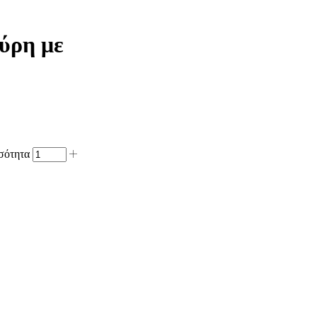
ύρη με
σότητα