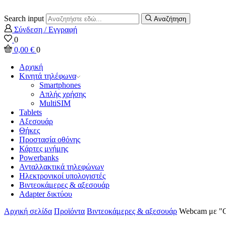
Search input
Αναζήτηση
Σύνδεση / Εγγραφή
0
0,00
€
0
Αρχική
Κινητά τηλέφωνα
Smartphones
Απλής χρήσης
MultiSIM
Tablets
Αξεσουάρ
Θήκες
Προστασία οθόνης
Κάρτες μνήμης
Powerbanks
Ανταλλακτικά τηλεφώνων
Ηλεκτρονικοί υπολογιστές
Βιντεοκάμερες & αξεσουάρ
Adapter δικτύου
Αρχική σελίδα
Προϊόντα
Βιντεοκάμερες & αξεσουάρ
Webcam με "