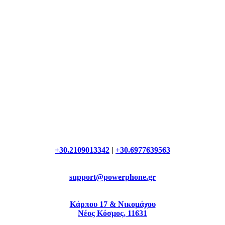
+30.2109013342
|
+30.6977639563
support@powerphone.gr
Κάρπου 17 & Νικομάχου
Νέος Κόσμος, 11631