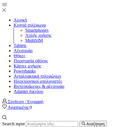
Αρχική
Κινητά τηλέφωνα
Smartphones
Απλής χρήσης
MultiSIM
Tablets
Αξεσουάρ
Θήκες
Προστασία οθόνης
Κάρτες μνήμης
Powerbanks
Ανταλλακτικά τηλεφώνων
Ηλεκτρονικοί υπολογιστές
Βιντεοκάμερες & αξεσουάρ
Adapter δικτύου
Σύνδεση / Εγγραφή
Αγαπημένα
0
Search input
Αναζήτηση