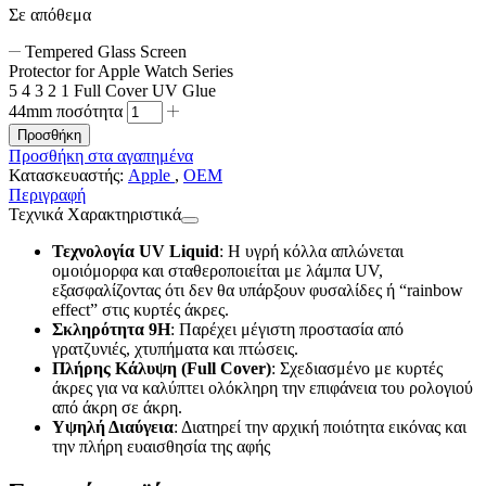
Σε απόθεμα
Tempered Glass Screen
Protector for Apple Watch Series
5 4 3 2 1 Full Cover UV Glue
44mm ποσότητα
Προσθήκη
Προσθήκη στα αγαπημένα
Κατασκευαστής:
Apple
,
OEM
Περιγραφή
Τεχνικά Χαρακτηριστικά
Τεχνολογία UV Liquid
: Η υγρή κόλλα απλώνεται
ομοιόμορφα και σταθεροποιείται με λάμπα UV,
εξασφαλίζοντας ότι δεν θα υπάρξουν φυσαλίδες ή “rainbow
effect” στις κυρτές άκρες.
Σκληρότητα 9H
: Παρέχει μέγιστη προστασία από
γρατζυνιές, χτυπήματα και πτώσεις.
Πλήρης Κάλυψη (Full Cover)
: Σχεδιασμένο με κυρτές
άκρες για να καλύπτει ολόκληρη την επιφάνεια του ρολογιού
από άκρη σε άκρη.
Υψηλή Διαύγεια
: Διατηρεί την αρχική ποιότητα εικόνας και
την πλήρη ευαισθησία της αφής