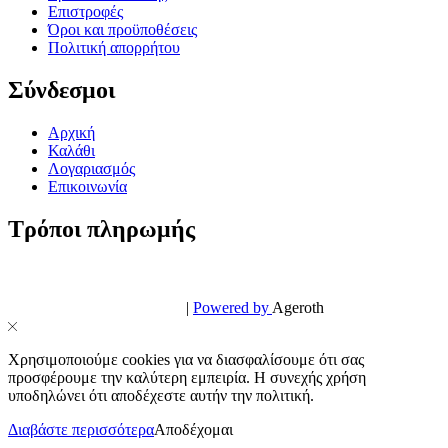
Επιστροφές
Όροι και προϋποθέσεις
Πολιτική απορρήτου
Σύνδεσμοι
Αρχική
Καλάθι
Λογαριασμός
Επικοινωνία
Τρόποι πληρωμής
© PowerPhone.gr 2026 | All Rights Reserved
Design & Development by
|
Powered by
Ageroth
Χρησιμοποιούμε cookies για να διασφαλίσουμε ότι σας
προσφέρουμε την καλύτερη εμπειρία. Η συνεχής χρήση
υποδηλώνει ότι αποδέχεστε αυτήν την πολιτική.
Διαβάστε περισσότερα
Αποδέχομαι