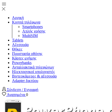
Αρχική
Κινητά τηλέφωνα
Smartphones
Απλής χρήσης
MultiSIM
Tablets
Αξεσουάρ
Θήκες
Προστασία οθόνης
Κάρτες μνήμης
Powerbanks
Ανταλλακτικά τηλεφώνων
Ηλεκτρονικοί υπολογιστές
Βιντεοκάμερες & αξεσουάρ
Adapter δικτύου
Σύνδεση / Εγγραφή
Αγαπημένα
0