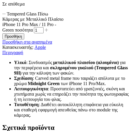
Σε απόθεμα
Tempered Glass Πίσω
Κάμερας με Μεταλλικό Πλαίσιο
iPhone 11 Pro Max / 11 Pro -
Green ποσότητα
Προσθήκη
Προσθήκη στα αγαπημένα
Κατασκευαστής:
Apple
Περιγραφή
Υλικό
: Συνδυασμός
μεταλλικού πλαισίου (αλουμίνιο)
για
την περιφέρεια και
σκληρυμένου γυαλιού (Tempered Glass
9H)
για την κάλυψη των φακών.
Σχεδίαση
: Carved metal frame που ταιριάζει απόλυτα με το
χρώμα
Midnight Green
των iPhone 11 Pro/Max.
Λειτουργικότητα
: Προστατεύει από γρατζυνιές, σκόνη και
χτυπήματα χωρίς να επηρεάζει την ποιότητα της φωτογραφίας
ή τη λειτουργία του φλας.
Τοποθέτηση
: Διαθέτει αυτοκόλλητη επιφάνεια για εύκολη
και σταθερή εφαρμογή απευθείας πάνω στο module της
κάμερας.
Σχετικά προϊόντα