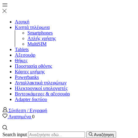
Αρχική
Κινητά τηλέφωνα
Smartphones
Απλής χρήσης
MultiSIM
Tablets
Αξεσουάρ
Θήκες
Προστασία οθόνης
Κάρτες μνήμης
Powerbanks
Ανταλλακτικά τηλεφώνων
Ηλεκτρονικοί υπολογιστές
Βιντεοκάμερες & αξεσουάρ
Adapter δικτύου
Σύνδεση / Εγγραφή
Αγαπημένα
0
Search input
Αναζήτηση