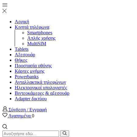
Αρχική
Κινητά τηλέφωνα
Smartphones
Απλής χρήσης
MultiSIM
Tablets
Αξεσουάρ
Θήκες
Προστασία οθόνης
Κάρτες μνήμης
Powerbanks
Ανταλλακτικά τηλεφώνων
Ηλεκτρονικοί υπολογιστές
Βιντεοκάμερες & αξεσουάρ
Adapter δικτύου
Σύνδεση / Εγγραφή
Αγαπημένα
0
Search