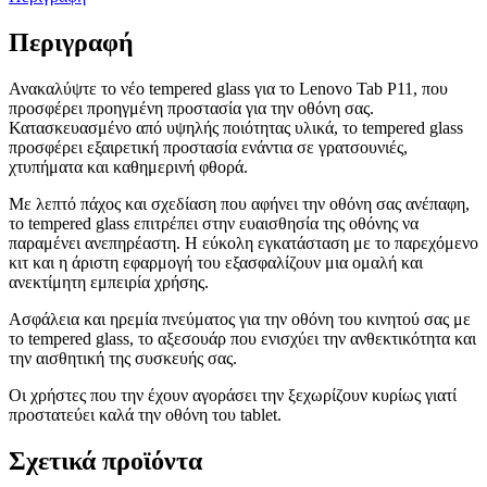
/
P11
Περιγραφή
Plus)
ποσότητα
Ανακαλύψτε το νέο tempered glass για το Lenovo Tab P11, που
προσφέρει προηγμένη προστασία για την οθόνη σας.
Κατασκευασμένο από υψηλής ποιότητας υλικά, το tempered glass
προσφέρει εξαιρετική προστασία ενάντια σε γρατσουνιές,
χτυπήματα και καθημερινή φθορά.
Με λεπτό πάχος και σχεδίαση που αφήνει την οθόνη σας ανέπαφη,
το tempered glass επιτρέπει στην ευαισθησία της οθόνης να
παραμένει ανεπηρέαστη. Η εύκολη εγκατάσταση με το παρεχόμενο
κιτ και η άριστη εφαρμογή του εξασφαλίζουν μια ομαλή και
ανεκτίμητη εμπειρία χρήσης.
Ασφάλεια και ηρεμία πνεύματος για την οθόνη του κινητού σας με
το tempered glass, το αξεσουάρ που ενισχύει την ανθεκτικότητα και
την αισθητική της συσκευής σας.
Οι χρήστες που την έχουν αγοράσει την ξεχωρίζουν κυρίως γιατί
προστατεύει καλά την οθόνη του tablet.
Σχετικά προϊόντα