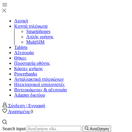
Αρχική
Κινητά τηλέφωνα
Smartphones
Απλής χρήσης
MultiSIM
Tablets
Αξεσουάρ
Θήκες
Προστασία οθόνης
Κάρτες μνήμης
Powerbanks
Ανταλλακτικά τηλεφώνων
Ηλεκτρονικοί υπολογιστές
Βιντεοκάμερες & αξεσουάρ
Adapter δικτύου
Σύνδεση / Εγγραφή
Αγαπημένα
0
Search input
Αναζήτηση