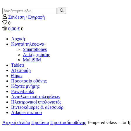
Search
input
Αναζήτηση
Σύνδεση / Εγγραφή
0
0,00
€
0
Αρχική
Κινητά τηλέφωνα
Smartphones
Απλής χρήσης
MultiSIM
Tablets
Αξεσουάρ
Θήκες
Προστασία οθόνης
Κάρτες μνήμης
Powerbanks
Ανταλλακτικά τηλεφώνων
Ηλεκτρονικοί υπολογιστές
Βιντεοκάμερες & αξεσουάρ
Adapter δικτύου
Αρχική σελίδα
Προϊόντα
Προστασία οθόνης
Tempered Glass – for I