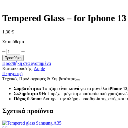
Tempered Glass – for Iphone 13
1,30
€
Σε απόθεμα
Tempered
Glass
Προσθήκη
-
Προσθήκη στα αγαπημένα
for
Κατασκευαστής:
Apple
Iphone
Περιγραφή
13
Τεχνικές Προδιαγραφές & Συμβατότητα
ποσότητα
Συμβατότητα:
Το τζάμι είναι
κοινό
για τα μοντέλα
iPhone 13
Σκληρότητα 9H:
Παρέχει μέγιστη προστασία από γρατζουνιές
Πάχος 0.3mm:
Διατηρεί την πλήρη ευαισθησία της αφής και τ
Σχετικά προϊόντα