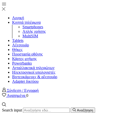
Αρχική
Κινητά τηλέφωνα
Smartphones
Απλής χρήσης
MultiSIM
Tablets
Αξεσουάρ
Θήκες
Προστασία οθόνης
Κάρτες μνήμης
Powerbanks
Ανταλλακτικά τηλεφώνων
Ηλεκτρονικοί υπολογιστές
Βιντεοκάμερες & αξεσουάρ
Adapter δικτύου
Σύνδεση / Εγγραφή
Αγαπημένα
0
Search input
Αναζήτηση