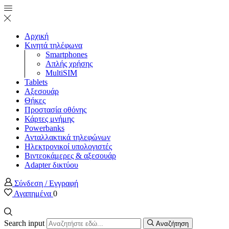
Αρχική
Κινητά τηλέφωνα
Smartphones
Απλής χρήσης
MultiSIM
Tablets
Αξεσουάρ
Θήκες
Προστασία οθόνης
Κάρτες μνήμης
Powerbanks
Ανταλλακτικά τηλεφώνων
Ηλεκτρονικοί υπολογιστές
Βιντεοκάμερες & αξεσουάρ
Adapter δικτύου
Σύνδεση / Εγγραφή
Αγαπημένα
0
Search input
Αναζήτηση