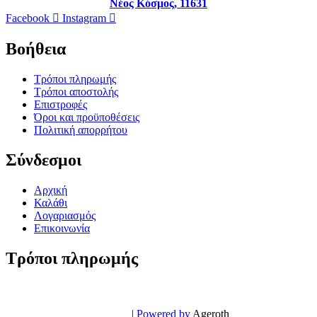
Νέος Κόσμος, 11631
Facebook
Instagram
Βοήθεια
Τρόποι πληρωμής
Τρόποι αποστολής
Επιστροφές
Όροι και προϋποθέσεις
Πολιτική απορρήτου
Σύνδεσμοι
Αρχική
Καλάθι
Λογαριασμός
Επικοινωνία
Τρόποι πληρωμής
© PowerPhone.gr 2026 | All Rights Reserved
Design & Development by
|
Powered by
Ageroth