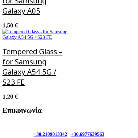
for Samsung
Galaxy A05
1,50
€
Tempered Glass –
for Samsung
Galaxy A54 5G /
S23 FE
1,20
€
Επικοινωνία
+30.2109013342
|
+30.6977639563