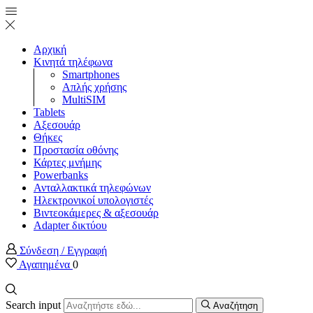
Αρχική
Κινητά τηλέφωνα
Smartphones
Απλής χρήσης
MultiSIM
Tablets
Αξεσουάρ
Θήκες
Προστασία οθόνης
Κάρτες μνήμης
Powerbanks
Ανταλλακτικά τηλεφώνων
Ηλεκτρονικοί υπολογιστές
Βιντεοκάμερες & αξεσουάρ
Adapter δικτύου
Σύνδεση / Εγγραφή
Αγαπημένα
0
Search input
Αναζήτηση