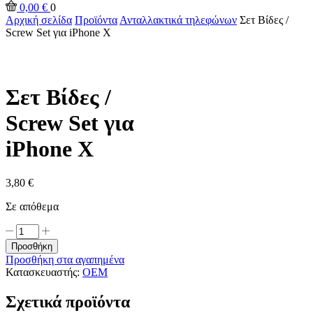
input
Αναζήτηση
0,00
€
0
Αρχική σελίδα
Προϊόντα
Ανταλλακτικά τηλεφώνων
Σετ Βίδες /
Screw Set για iPhone X
Σετ Βίδες /
Screw Set για
iPhone X
3,80
€
Σε απόθεμα
Σετ
Βίδες
Προσθήκη
/
Προσθήκη στα αγαπημένα
Screw
Κατασκευαστής:
OEM
Set
για
Σχετικά προϊόντα
iPhone