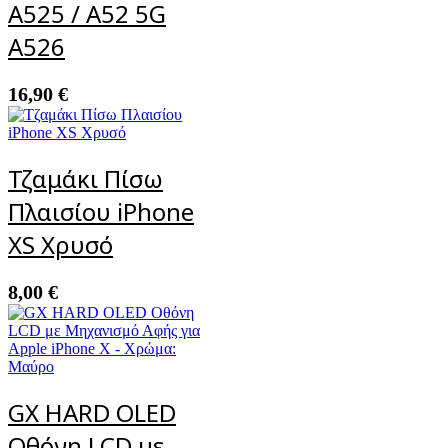
A525 / A52 5G
A526
16,90
€
Τζαμάκι Πίσω
Πλαισίου iPhone
XS Χρυσό
8,00
€
GX HARD OLED
Οθόνη LCD με