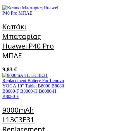
X
ποσότητα
Καπάκι
Μπαταρίας
Huawei P40 Pro
ΜΠΛΕ
9,83
€
9000mAh
L13C3E31
Replacement