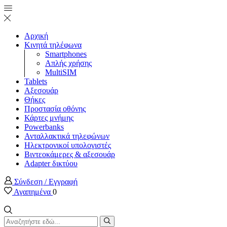
Αρχική
Κινητά τηλέφωνα
Smartphones
Απλής χρήσης
MultiSIM
Tablets
Αξεσουάρ
Θήκες
Προστασία οθόνης
Κάρτες μνήμης
Powerbanks
Ανταλλακτικά τηλεφώνων
Ηλεκτρονικοί υπολογιστές
Βιντεοκάμερες & αξεσουάρ
Adapter δικτύου
Σύνδεση / Εγγραφή
Αγαπημένα
0
Search