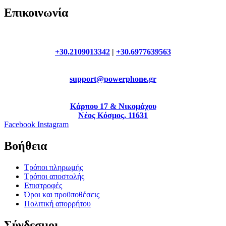
Επικοινωνία
+30.2109013342
|
+30.6977639563
support@powerphone.gr
Κάρπου 17 & Νικομάχου
Νέος Κόσμος, 11631
Facebook
Instagram
Βοήθεια
Τρόποι πληρωμής
Τρόποι αποστολής
Επιστροφές
Όροι και προϋποθέσεις
Πολιτική απορρήτου
Σύνδεσμοι