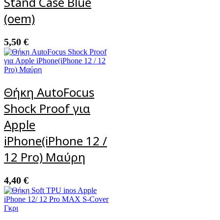
Stand Case Blue
(oem)
5,50
€
Θήκη AutoFocus
Shock Proof για
Apple
iPhone(iPhone 12 /
12 Pro) Μαύρη
4,40
€