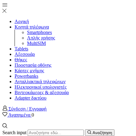
Αρχική
Κινητά τηλέφωνα
Smartphones
Απλής χρήσης
MultiSIM
Tablets
Αξεσουάρ
Θήκες
Προστασία οθόνης
Κάρτες μνήμης
Powerbanks
Ανταλλακτικά τηλεφώνων
Ηλεκτρονικοί υπολογιστές
Βιντεοκάμερες & αξεσουάρ
Adapter δικτύου
Σύνδεση / Εγγραφή
Αγαπημένα
0
Search input
Αναζήτηση