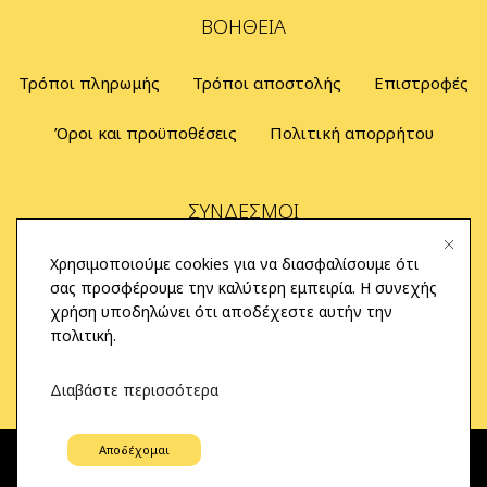
ΒΟΉΘΕΙΑ
Τρόποι πληρωμής
Τρόποι αποστολής
Επιστροφές
Όροι και προϋποθέσεις
Πολιτική απορρήτου
ΣΎΝΔΕΣΜΟΙ
Χρησιμοποιούμε cookies για να διασφαλίσουμε ότι
Αρχική
Καλάθι
Λογαριασμός
Επικοινωνία
σας προσφέρουμε την καλύτερη εμπειρία. Η συνεχής
χρήση υποδηλώνει ότι αποδέχεστε αυτήν την
πολιτική.
ΤΡΌΠΟΙ ΠΛΗΡΩΜΉΣ
Διαβάστε περισσότερα
© PowerPhone.gr 2026 | All Rights Reserved
Αποδέχομαι