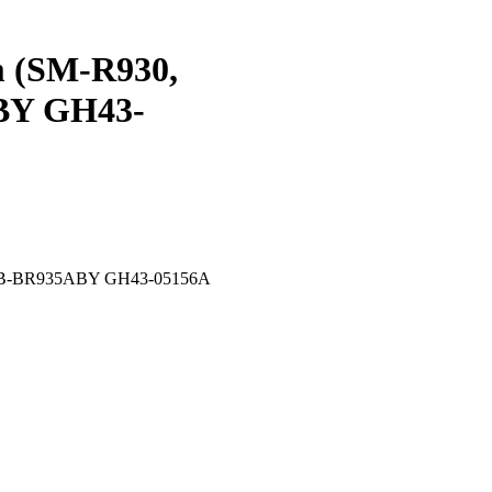
 (SM-R930,
BY GH43-
y EB-BR935ABY GH43-05156A