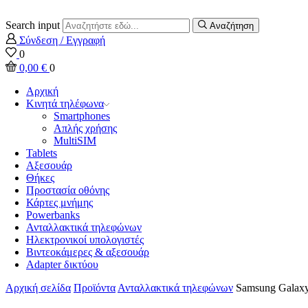
Search input
Αναζήτηση
Σύνδεση / Εγγραφή
0
0,00
€
0
Αρχική
Κινητά τηλέφωνα
Smartphones
Απλής χρήσης
MultiSIM
Tablets
Αξεσουάρ
Θήκες
Προστασία οθόνης
Κάρτες μνήμης
Powerbanks
Ανταλλακτικά τηλεφώνων
Ηλεκτρονικοί υπολογιστές
Βιντεοκάμερες & αξεσουάρ
Adapter δικτύου
Αρχική σελίδα
Προϊόντα
Ανταλλακτικά τηλεφώνων
Samsung Galax