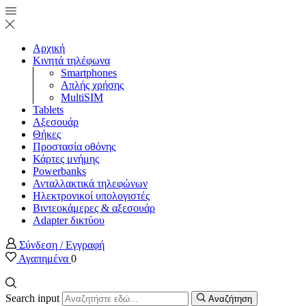
Αρχική
Κινητά τηλέφωνα
Smartphones
Απλής χρήσης
MultiSIM
Tablets
Αξεσουάρ
Θήκες
Προστασία οθόνης
Κάρτες μνήμης
Powerbanks
Ανταλλακτικά τηλεφώνων
Ηλεκτρονικοί υπολογιστές
Βιντεοκάμερες & αξεσουάρ
Adapter δικτύου
Σύνδεση / Εγγραφή
Αγαπημένα
0
Search input
Αναζήτηση