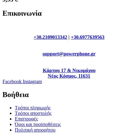
Επικοινωνία
+30.2109013342
|
+30.6977639563
support@powerphone.gr
Κάρπου 17 & Νικομάχου
Νέος Κόσμος, 11631
Facebook
Instagram
Βοήθεια
Τρόποι πληρωμής
Τρόποι αποστολής
Επιστροφές
Όροι και προϋποθέσεις
Πολιτική απορρήτου