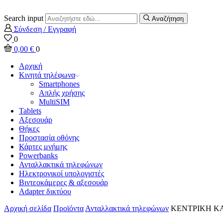
Search input
Αναζήτηση
Σύνδεση / Εγγραφή
0
0,00
€
0
Αρχική
Κινητά τηλέφωνα
Smartphones
Απλής χρήσης
MultiSIM
Tablets
Αξεσουάρ
Θήκες
Προστασία οθόνης
Κάρτες μνήμης
Powerbanks
Ανταλλακτικά τηλεφώνων
Ηλεκτρονικοί υπολογιστές
Βιντεοκάμερες & αξεσουάρ
Adapter δικτύου
Αρχική σελίδα
Προϊόντα
Ανταλλακτικά τηλεφώνων
ΚΕΝΤΡΙΚΗ ΚΑΛ