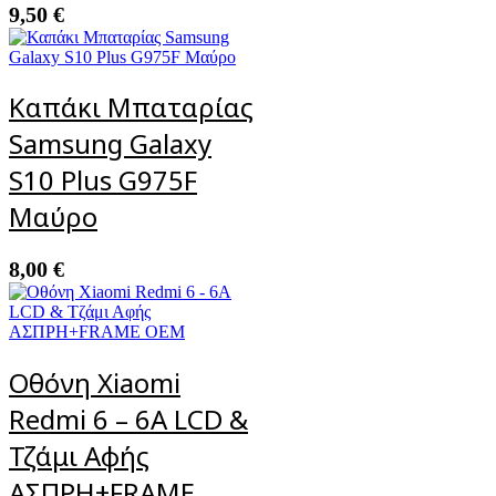
9,50
€
Καπάκι Μπαταρίας
Samsung Galaxy
S10 Plus G975F
Μαύρο
8,00
€
Οθόνη Xiaomi
Redmi 6 – 6A LCD &
Τζάμι Αφής
ΑΣΠΡΗ+FRAME