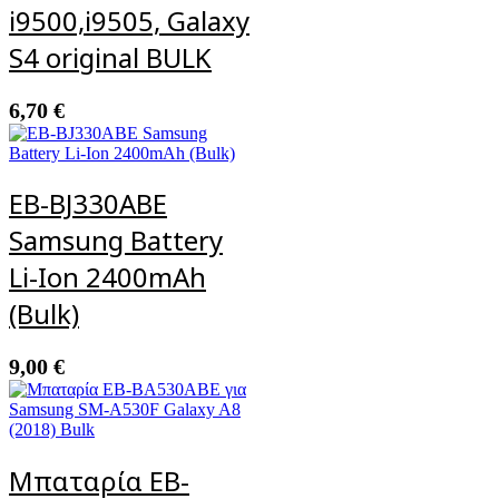
i9500,i9505, Galaxy
S4 original BULK
6,70
€
EB-BJ330ABE
Samsung Battery
Li-Ion 2400mAh
(Bulk)
9,00
€
Μπαταρία EB-