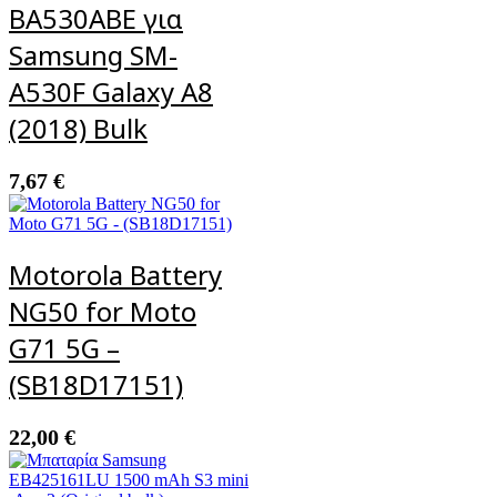
BA530ABE για
Samsung SM-
A530F Galaxy A8
(2018) Bulk
7,67
€
Motorola Battery
NG50 for Moto
G71 5G –
(SB18D17151)
22,00
€