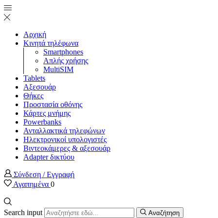
Αρχική
Κινητά τηλέφωνα
Smartphones
Απλής χρήσης
MultiSIM
Tablets
Αξεσουάρ
Θήκες
Προστασία οθόνης
Κάρτες μνήμης
Powerbanks
Ανταλλακτικά τηλεφώνων
Ηλεκτρονικοί υπολογιστές
Βιντεοκάμερες & αξεσουάρ
Adapter δικτύου
Σύνδεση / Εγγραφή
Αγαπημένα
0
Search input
Αναζήτηση