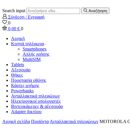
Search input
Αναζήτηση
Σύνδεση / Εγγραφή
0
0,00
€
0
Αρχική
Κινητά τηλέφωνα
Smartphones
Απλής χρήσης
MultiSIM
Tablets
Αξεσουάρ
Θήκες
Προστασία οθόνης
Κάρτες μνήμης
Powerbanks
Ανταλλακτικά τηλεφώνων
Ηλεκτρονικοί υπολογιστές
Βιντεοκάμερες & αξεσουάρ
Adapter δικτύου
Αρχική σελίδα
Προϊόντα
Ανταλλακτικά τηλεφώνων
MOTOROLA G73