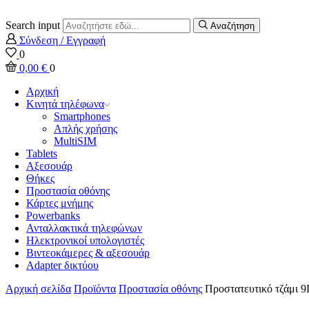
Search input
Αναζήτηση
Σύνδεση / Εγγραφή
0
0,00
€
0
Αρχική
Κινητά τηλέφωνα
Smartphones
Απλής χρήσης
MultiSIM
Tablets
Αξεσουάρ
Θήκες
Προστασία οθόνης
Κάρτες μνήμης
Powerbanks
Ανταλλακτικά τηλεφώνων
Ηλεκτρονικοί υπολογιστές
Βιντεοκάμερες & αξεσουάρ
Adapter δικτύου
Αρχική σελίδα
Προϊόντα
Προστασία οθόνης
Προστατευτικό τζάμι 9