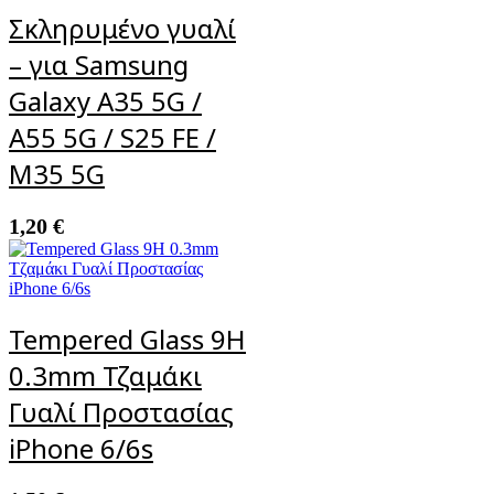
Σκληρυμένο γυαλί
– για Samsung
Galaxy A35 5G /
A55 5G / S25 FE /
M35 5G
1,20
€
Tempered Glass 9H
0.3mm Τζαμάκι
Γυαλί Προστασίας
iPhone 6/6s