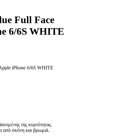
ue Full Face
one 6/6S WHITE
H Αpple iPhone 6/6S WHITE
ανομένης της κυρτότητας.
α από σκόνη και βρωμιά.