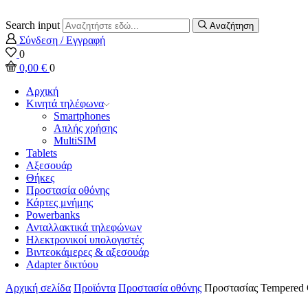
Search input
Αναζήτηση
Σύνδεση / Εγγραφή
0
0,00
€
0
Αρχική
Κινητά τηλέφωνα
Smartphones
Απλής χρήσης
MultiSIM
Tablets
Αξεσουάρ
Θήκες
Προστασία οθόνης
Κάρτες μνήμης
Powerbanks
Ανταλλακτικά τηλεφώνων
Ηλεκτρονικοί υπολογιστές
Βιντεοκάμερες & αξεσουάρ
Adapter δικτύου
Αρχική σελίδα
Προϊόντα
Προστασία οθόνης
Προστασίας Tempered G