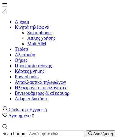
Αρχική
Κινητά τηλέφωνα
Smartphones
Απλής χρήσης
MultiSIM
Tablets
Αξεσουάρ
Θήκες
Προστασία οθόνης
Κάρτες μνήμης
Powerbanks
Ανταλλακτικά τηλεφώνων
Ηλεκτρονικοί υπολογιστές
Βιντεοκάμερες & αξεσουάρ
Adapter δικτύου
Σύνδεση / Εγγραφή
Αγαπημένα
0
Search input
Αναζήτηση