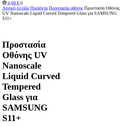
0,00
€
0
Αρχική σελίδα
Προϊόντα
Προστασία οθόνης
Προστασία Οθόνης
UV Nanoscale Liquid Curved Tempered Glass για SAMSUNG
S11+
Προστασία
Οθόνης UV
Nanoscale
Liquid Curved
Tempered
Glass για
SAMSUNG
S11+