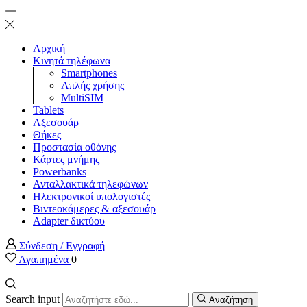
Αρχική
Κινητά τηλέφωνα
Smartphones
Απλής χρήσης
MultiSIM
Tablets
Αξεσουάρ
Θήκες
Προστασία οθόνης
Κάρτες μνήμης
Powerbanks
Ανταλλακτικά τηλεφώνων
Ηλεκτρονικοί υπολογιστές
Βιντεοκάμερες & αξεσουάρ
Adapter δικτύου
Σύνδεση / Εγγραφή
Αγαπημένα
0
Search input
Αναζήτηση