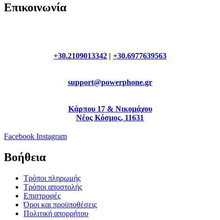
Επικοινωνία
+30.2109013342
|
+30.6977639563
support@powerphone.gr
Κάρπου 17 & Νικομάχου
Νέος Κόσμος, 11631
Facebook
Instagram
Βοήθεια
Τρόποι πληρωμής
Τρόποι αποστολής
Επιστροφές
Όροι και προϋποθέσεις
Πολιτική απορρήτου