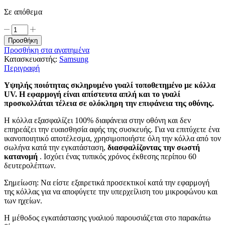
Σε απόθεμα
Προστασία
Οθόνης
Προσθήκη
UV
Προσθήκη στα αγαπημένα
Nanoscale
Κατασκευαστής:
Samsung
Liquid
Περιγραφή
Curved
Tempered
Υψηλής ποιότητας σκληρυμένο γυαλί τοποθετημένο με κόλλα
Glass
UV. Η εφαρμογή είναι απίστευτα απλή και το γυαλί
για
προσκολλάται τέλεια σε ολόκληρη την επιφάνεια της οθόνης.
SAMSUNG
S10+
Η κόλλα εξασφαλίζει 100% διαφάνεια στην οθόνη και δεν
ποσότητα
επηρεάζει την ευαισθησία αφής της συσκευής. Για να επιτύχετε ένα
ικανοποιητικό αποτέλεσμα, χρησιμοποιήστε όλη την κόλλα από τον
σωλήνα κατά την εγκατάσταση,
διασφαλίζοντας την σωστή
κατανομή
. Ισχύει ένας τυπικός χρόνος έκθεσης περίπου 60
δευτερολέπτων.
Σημείωση: Να είστε εξαιρετικά προσεκτικοί κατά την εφαρμογή
της κόλλας για να αποφύγετε την υπερχείλιση του μικροφώνου και
των ηχείων.
Η μέθοδος εγκατάστασης γυαλιού παρουσιάζεται στο παρακάτω