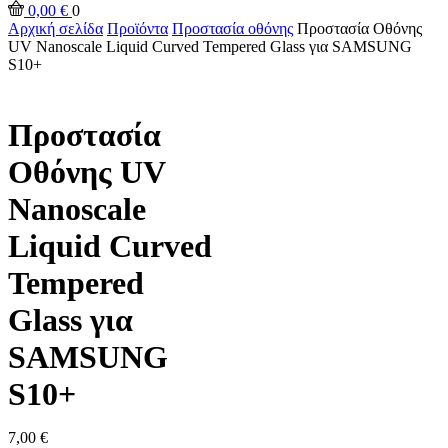
input
Αναζήτηση
0,00
€
0
Αρχική σελίδα
Προϊόντα
Προστασία οθόνης
Προστασία Οθόνης
UV Nanoscale Liquid Curved Tempered Glass για SAMSUNG
S10+
Προστασία
Οθόνης UV
Nanoscale
Liquid Curved
Tempered
Glass για
SAMSUNG
S10+
7,00
€