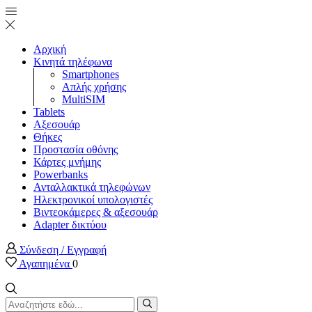
Αρχική
Κινητά τηλέφωνα
Smartphones
Απλής χρήσης
MultiSIM
Tablets
Αξεσουάρ
Θήκες
Προστασία οθόνης
Κάρτες μνήμης
Powerbanks
Ανταλλακτικά τηλεφώνων
Ηλεκτρονικοί υπολογιστές
Βιντεοκάμερες & αξεσουάρ
Adapter δικτύου
Σύνδεση / Εγγραφή
Αγαπημένα
0
Search