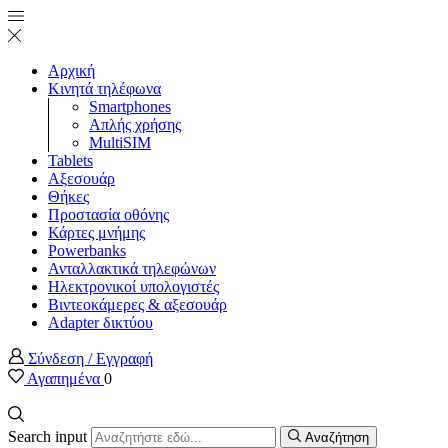
Αρχική
Κινητά τηλέφωνα
Smartphones
Απλής χρήσης
MultiSIM
Tablets
Αξεσουάρ
Θήκες
Προστασία οθόνης
Κάρτες μνήμης
Powerbanks
Ανταλλακτικά τηλεφώνων
Ηλεκτρονικοί υπολογιστές
Βιντεοκάμερες & αξεσουάρ
Adapter δικτύου
Σύνδεση / Εγγραφή
Αγαπημένα
0
Search input
Αναζήτηση