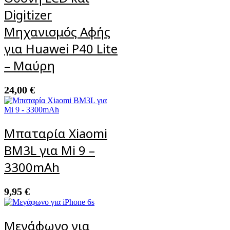
Digitizer
Μηχανισμός Αφής
για Huawei P40 Lite
– Μαύρη
24,00
€
Μπαταρία Xiaomi
BM3L για Mi 9 –
3300mAh
9,95
€
Μεγάφωνο για