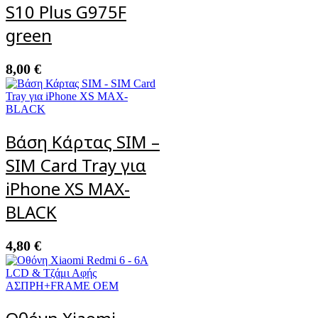
S10 Plus G975F
green
8,00
€
Βάση Κάρτας SIM –
SIM Card Tray για
iPhone XS MAX-
BLACK
4,80
€