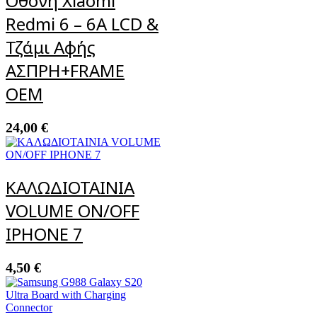
Οθόνη Xiaomi
Redmi 6 – 6A LCD &
Τζάμι Αφής
ΑΣΠΡΗ+FRAME
OEM
24,00
€
ΚΑΛΩΔΙΟΤΑΙΝΙΑ
VOLUME ON/OFF
IPHONE 7
4,50
€