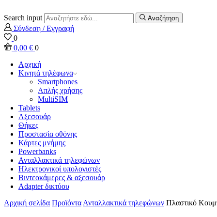
Search input
Αναζήτηση
Σύνδεση / Εγγραφή
0
0,00
€
0
Αρχική
Κινητά τηλέφωνα
Smartphones
Απλής χρήσης
MultiSIM
Tablets
Αξεσουάρ
Θήκες
Προστασία οθόνης
Κάρτες μνήμης
Powerbanks
Ανταλλακτικά τηλεφώνων
Ηλεκτρονικοί υπολογιστές
Βιντεοκάμερες & αξεσουάρ
Adapter δικτύου
Αρχική σελίδα
Προϊόντα
Ανταλλακτικά τηλεφώνων
Πλαστικό Κουμπ