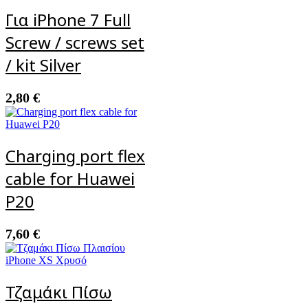
Για iPhone 7 Full
Screw / screws set
/ kit Silver
2,80
€
Charging port flex
cable for Huawei
P20
7,60
€
Τζαμάκι Πίσω