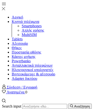
Αρχική
Κινητά τηλέφωνα
Smartphones
Απλής χρήσης
MultiSIM
Tablets
Αξεσουάρ
Θήκες
Προστασία οθόνης
Κάρτες μνήμης
Powerbanks
Ανταλλακτικά τηλεφώνων
Ηλεκτρονικοί υπολογιστές
Βιντεοκάμερες & αξεσουάρ
Adapter δικτύου
Σύνδεση / Εγγραφή
Αγαπημένα
0
Search input
Αναζήτηση