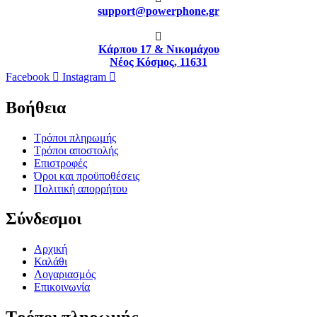
support@powerphone.gr
Κάρπου 17 & Νικομάχου
Νέος Κόσμος, 11631
Facebook
Instagram
Βοήθεια
Τρόποι πληρωμής
Τρόποι αποστολής
Επιστροφές
Όροι και προϋποθέσεις
Πολιτική απορρήτου
Σύνδεσμοι
Αρχική
Καλάθι
Λογαριασμός
Επικοινωνία
Τρόποι πληρωμής