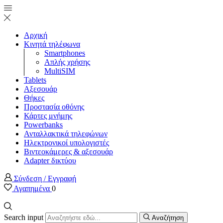
Αρχική
Κινητά τηλέφωνα
Smartphones
Απλής χρήσης
MultiSIM
Tablets
Αξεσουάρ
Θήκες
Προστασία οθόνης
Κάρτες μνήμης
Powerbanks
Ανταλλακτικά τηλεφώνων
Ηλεκτρονικοί υπολογιστές
Βιντεοκάμερες & αξεσουάρ
Adapter δικτύου
Σύνδεση / Εγγραφή
Αγαπημένα
0
Search input
Αναζήτηση