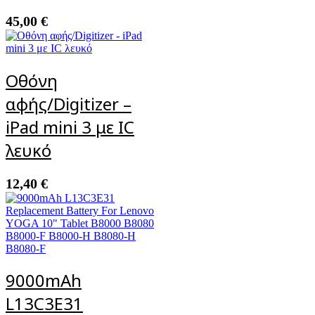
45,00
€
Οθόνη
αφής/Digitizer –
iPad mini 3 με IC
λευκό
12,40
€
9000mAh
L13C3E31