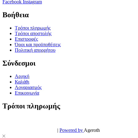
Facebook
Instagram
Βοήθεια
Τρόποι πληρωμής
Τρόποι αποστολής
Επιστροφές
Όροι και προϋποθέσεις
Πολιτική απορρήτου
Σύνδεσμοι
Αρχική
Καλάθι
Λογαριασμός
Επικοινωνία
Τρόποι πληρωμής
© PowerPhone.gr 2026 | All Rights Reserved
Design & Development by
|
Powered by
Ageroth