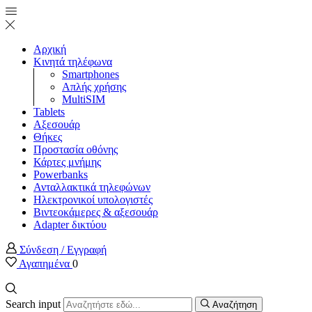
Αρχική
Κινητά τηλέφωνα
Smartphones
Απλής χρήσης
MultiSIM
Tablets
Αξεσουάρ
Θήκες
Προστασία οθόνης
Κάρτες μνήμης
Powerbanks
Ανταλλακτικά τηλεφώνων
Ηλεκτρονικοί υπολογιστές
Βιντεοκάμερες & αξεσουάρ
Adapter δικτύου
Σύνδεση / Εγγραφή
Αγαπημένα
0
Search input
Αναζήτηση