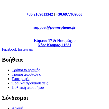
+30.2109013342
|
+30.6977639563
support@powerphone.gr
Κάρπου 17 & Νικομάχου
Νέος Κόσμος, 11631
Facebook
Instagram
Βοήθεια
Τρόποι πληρωμής
Τρόποι αποστολής
Επιστροφές
Όροι και προϋποθέσεις
Πολιτική απορρήτου
Σύνδεσμοι
Αρχική