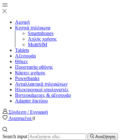
Αρχική
Κινητά τηλέφωνα
Smartphones
Απλής χρήσης
MultiSIM
Tablets
Αξεσουάρ
Θήκες
Προστασία οθόνης
Κάρτες μνήμης
Powerbanks
Ανταλλακτικά τηλεφώνων
Ηλεκτρονικοί υπολογιστές
Βιντεοκάμερες & αξεσουάρ
Adapter δικτύου
Σύνδεση / Εγγραφή
Αγαπημένα
0
Search input
Αναζήτηση