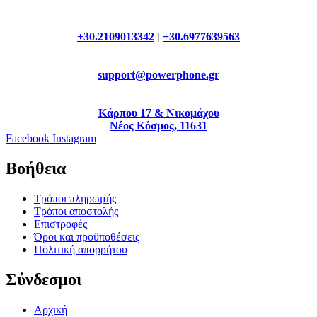
+30.2109013342
|
+30.6977639563
support@powerphone.gr
Κάρπου 17 & Νικομάχου
Νέος Κόσμος, 11631
Facebook
Instagram
Βοήθεια
Τρόποι πληρωμής
Τρόποι αποστολής
Επιστροφές
Όροι και προϋποθέσεις
Πολιτική απορρήτου
Σύνδεσμοι
Αρχική