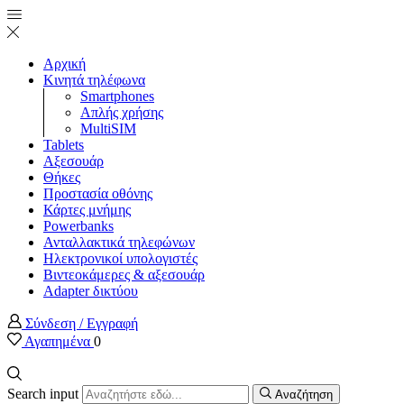
Αρχική
Κινητά τηλέφωνα
Smartphones
Απλής χρήσης
MultiSIM
Tablets
Αξεσουάρ
Θήκες
Προστασία οθόνης
Κάρτες μνήμης
Powerbanks
Ανταλλακτικά τηλεφώνων
Ηλεκτρονικοί υπολογιστές
Βιντεοκάμερες & αξεσουάρ
Adapter δικτύου
Σύνδεση / Εγγραφή
Αγαπημένα
0
Search input
Αναζήτηση