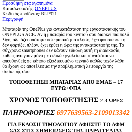
Προσθήκη στα αγαπημένα
Κατασκευαστής:
ONEPLUS
Κωδικός προϊόντος:
BLP921
Περιγραφή
Μπαταρία της OnePlus για αντικατάσταση της εργοστασιακής του
ONEPLUS ACE. Αν η μπαταρία του κινητού σου διαρκεί πια πολύ
λίγο, αδειάζει απότομα ύστερα από μια κλήση, έχει φουσκώσει ή
δεν φορτίζει πλέον, έχει έρθει η ώρα της αντικατάστασής της. Τα
σύγχρονα smartphones δεν κάνουν εύκολη αυτή τη διαδικασία,
καθώς ανοίγουν μόνο με ειδικά εργαλεία και συνιστάται να
απευθυνθείς σε κάποιο εξειδικευμένο τεχνικό καθώς τυχόν λάθη
θα έχουν ως αποτέλεσμα την προβληματική λειτουργία της
συσκευής σου.
ΤΟΠΟΘΕΤΗΣΗ ΜΠΑΤΑΡΙΑΣ ΑΠΟ ΕΜΑΣ – 17
ΕΥΡΩ+ΦΠΑ
ΧΡΟΝΟΣ ΤΟΠΟΘΕΤΗΣΗΣ
2-3 ΩΡΕΣ
ΠΛΗΡΟΦΟΡΙΕΣ
6977639563-2109013342
ΓΙΑ ΕΚΔΟΣΗ ΤΙΜΟΛΟΓΙΟΥ ΑΦΗΣΤΕ ΤΟ ΑΦΜ
ΣΑΣ ΣΤΙΣ ΣΗΜΕΙΩΣΕΙΣ ΤΗΣ ΠΑΡΑΓΓΕΛΙΑΣ