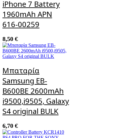
iPhone 7 Battery
1960mAh APN
616-00259
8,50
€
Μπαταρία
Samsung EB-
B600BE 2600mAh
i9500,i9505, Galaxy
S4 original BULK
6,70
€