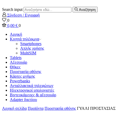
Search input
Αναζήτηση
Σύνδεση / Εγγραφή
0
0,00
€
0
Αρχική
Κινητά τηλέφωνα
Smartphones
Απλής χρήσης
MultiSIM
Tablets
Αξεσουάρ
Θήκες
Προστασία οθόνης
Κάρτες μνήμης
Powerbanks
Ανταλλακτικά τηλεφώνων
Ηλεκτρονικοί υπολογιστές
Βιντεοκάμερες & αξεσουάρ
Adapter δικτύου
Αρχική σελίδα
Προϊόντα
Προστασία οθόνης
ΓΥΑΛΙ ΠΡΟΣΤΑΣΙΑΣ 