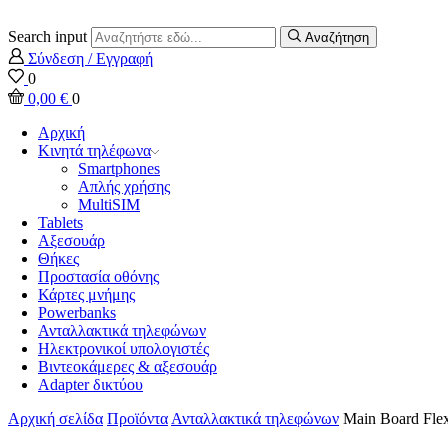
Search input
Αναζήτηση
Σύνδεση / Εγγραφή
0
0,00
€
0
Αρχική
Κινητά τηλέφωνα
Smartphones
Απλής χρήσης
MultiSIM
Tablets
Αξεσουάρ
Θήκες
Προστασία οθόνης
Κάρτες μνήμης
Powerbanks
Ανταλλακτικά τηλεφώνων
Ηλεκτρονικοί υπολογιστές
Βιντεοκάμερες & αξεσουάρ
Adapter δικτύου
Αρχική σελίδα
Προϊόντα
Ανταλλακτικά τηλεφώνων
Main Board Fle