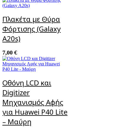
Πλακέτα με Θύρα
Φόρτισης (Galaxy
A20s)
7,00
€
Οθόνη LCD και
Digitizer
Μηχανισμός Αφής
για Huawei P40 Lite
– Μαύρη