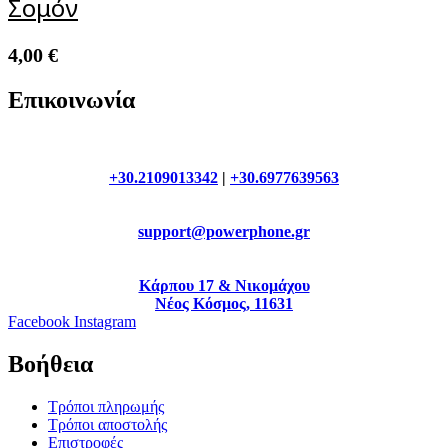
Σομόν
4,00
€
Επικοινωνία
+30.2109013342
|
+30.6977639563
support@powerphone.gr
Κάρπου 17 & Νικομάχου
Νέος Κόσμος, 11631
Facebook
Instagram
Βοήθεια
Τρόποι πληρωμής
Τρόποι αποστολής
Επιστροφές