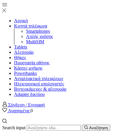
Αρχική
Κινητά τηλέφωνα
Smartphones
Απλής χρήσης
MultiSIM
Tablets
Αξεσουάρ
Θήκες
Προστασία οθόνης
Κάρτες μνήμης
Powerbanks
Ανταλλακτικά τηλεφώνων
Ηλεκτρονικοί υπολογιστές
Βιντεοκάμερες & αξεσουάρ
Adapter δικτύου
Σύνδεση / Εγγραφή
Αγαπημένα
0
Search input
Αναζήτηση