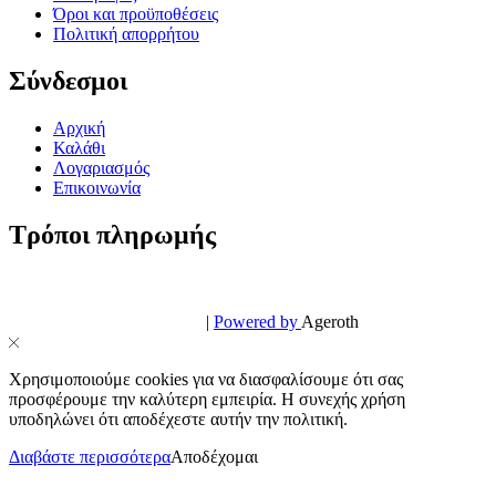
Όροι και προϋποθέσεις
Πολιτική απορρήτου
Σύνδεσμοι
Αρχική
Καλάθι
Λογαριασμός
Επικοινωνία
Τρόποι πληρωμής
© PowerPhone.gr 2026 | All Rights Reserved
Design & Development by
|
Powered by
Ageroth
Χρησιμοποιούμε cookies για να διασφαλίσουμε ότι σας
προσφέρουμε την καλύτερη εμπειρία. Η συνεχής χρήση
υποδηλώνει ότι αποδέχεστε αυτήν την πολιτική.
Διαβάστε περισσότερα
Αποδέχομαι