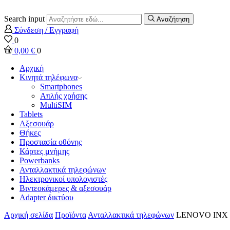
Search input
Αναζήτηση
Σύνδεση / Εγγραφή
0
0,00
€
0
Αρχική
Κινητά τηλέφωνα
Smartphones
Απλής χρήσης
MultiSIM
Tablets
Αξεσουάρ
Θήκες
Προστασία οθόνης
Κάρτες μνήμης
Powerbanks
Ανταλλακτικά τηλεφώνων
Ηλεκτρονικοί υπολογιστές
Βιντεοκάμερες & αξεσουάρ
Adapter δικτύου
Αρχική σελίδα
Προϊόντα
Ανταλλακτικά τηλεφώνων
LENOVO INX T