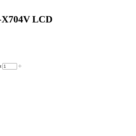
B-X704V LCD
α