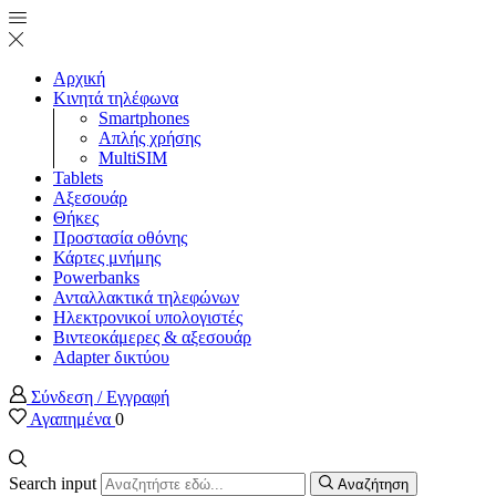
Αρχική
Κινητά τηλέφωνα
Smartphones
Απλής χρήσης
MultiSIM
Tablets
Αξεσουάρ
Θήκες
Προστασία οθόνης
Κάρτες μνήμης
Powerbanks
Ανταλλακτικά τηλεφώνων
Ηλεκτρονικοί υπολογιστές
Βιντεοκάμερες & αξεσουάρ
Adapter δικτύου
Σύνδεση / Εγγραφή
Αγαπημένα
0
Search input
Αναζήτηση