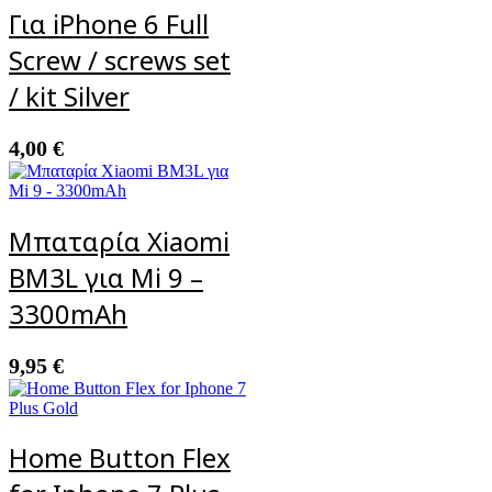
Για iPhone 6 Full
Screw / screws set
/ kit Silver
4,00
€
Μπαταρία Xiaomi
BM3L για Mi 9 –
3300mAh
9,95
€
Home Button Flex