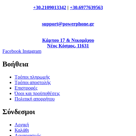
+30.2109013342
|
+30.6977639563
support@powerphone.gr
Κάρπου 17 & Νικομάχου
Νέος Κόσμος, 11631
Facebook
Instagram
Βοήθεια
Τρόποι πληρωμής
Τρόποι αποστολής
Επιστροφές
Όροι και προϋποθέσεις
Πολιτική απορρήτου
Σύνδεσμοι
Αρχική
Καλάθι
Λογαριασμός