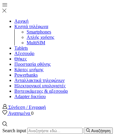
Αρχική
Κινητά τηλέφωνα
Smartphones
Απλής χρήσης
MultiSIM
Tablets
Αξεσουάρ
Θήκες
Προστασία οθόνης
Κάρτες μνήμης
Powerbanks
Ανταλλακτικά τηλεφώνων
Ηλεκτρονικοί υπολογιστές
Βιντεοκάμερες & αξεσουάρ
Adapter δικτύου
Σύνδεση / Εγγραφή
Αγαπημένα
0
Search input
Αναζήτηση