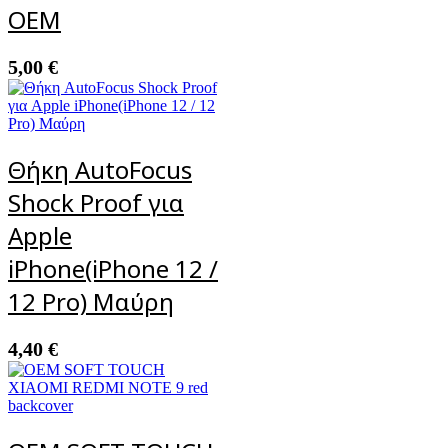
OEM
5,00
€
Θήκη AutoFocus
Shock Proof για
Apple
iPhone(iPhone 12 /
12 Pro) Μαύρη
4,40
€