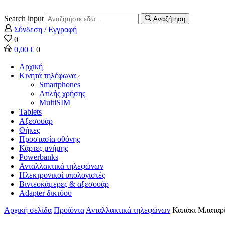
Search input
Αναζήτηση
Σύνδεση / Εγγραφή
0
0,00
€
0
Αρχική
Κινητά τηλέφωνα
Smartphones
Απλής χρήσης
MultiSIM
Tablets
Αξεσουάρ
Θήκες
Προστασία οθόνης
Κάρτες μνήμης
Powerbanks
Ανταλλακτικά τηλεφώνων
Ηλεκτρονικοί υπολογιστές
Βιντεοκάμερες & αξεσουάρ
Adapter δικτύου
Αρχική σελίδα
Προϊόντα
Ανταλλακτικά τηλεφώνων
Καπάκι Μπαταρ