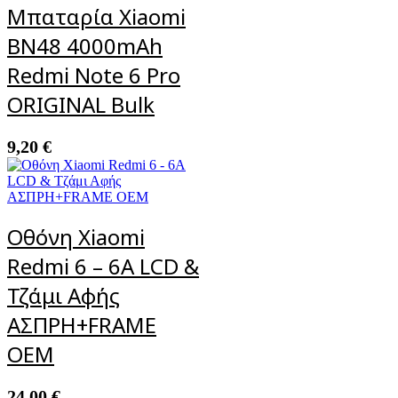
Μπαταρία Xiaomi
BN48 4000mAh
Redmi Note 6 Pro
ORIGINAL Bulk
9,20
€
Οθόνη Xiaomi
Redmi 6 – 6A LCD &
Τζάμι Αφής
ΑΣΠΡΗ+FRAME
OEM
24,00
€