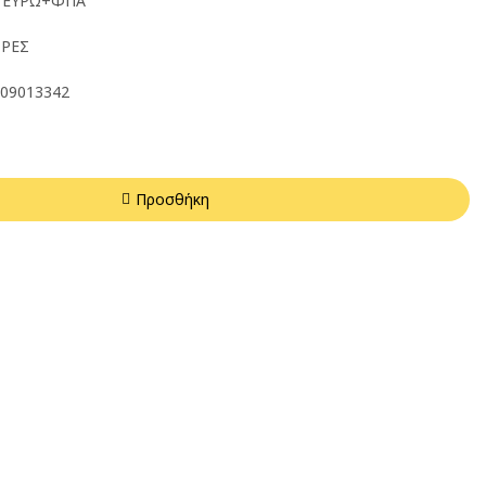
7 ΕΥΡΩ+ΦΠΑ
ΩΡΕΣ
09013342
Προσθήκη