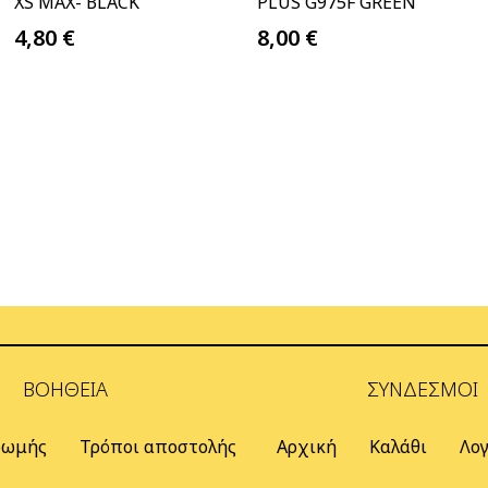
XS MAX- BLACK
PLUS G975F GREEN
4,80
€
8,00
€
ΒΟΉΘΕΙΑ
ΣΎΝΔΕΣΜΟΙ
ρωμής
Τρόποι αποστολής
Αρχική
Καλάθι
Λο