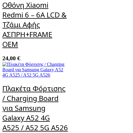
Οθόνη Xiaomi
Redmi 6 – 6A LCD &
Τζάμι Αφής
ΑΣΠΡΗ+FRAME
OEM
24,00
€
Πλακέτα Φόρτισης
/ Charging Board
για Samsung
Galaxy A52 4G
A525 / A52 5G A526