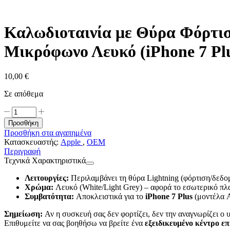
Καλωδιοταινία με Θύρα Φόρτισ
Μικρόφωνο Λευκό (iPhone 7 Pl
10,00
€
Σε απόθεμα
Καλωδιοταινία
με
Προσθήκη
Θύρα
Προσθήκη στα αγαπημένα
Φόρτισης
Κατασκευαστής:
Apple
,
OEM
με
Περιγραφή
Μικρόφωνο
Τεχνικά Χαρακτηριστικά
Λευκό
(iPhone
Λειτουργίες:
Περιλαμβάνει τη θύρα Lightning (φόρτιση/δεδομέν
7
Χρώμα:
Λευκό (White/Light Grey) – αφορά το εσωτερικό πλα
Plus)
Συμβατότητα:
Αποκλειστικά για το
iPhone 7 Plus
(μοντέλα A
ποσότητα
Σημείωση:
Αν η συσκευή σας δεν φορτίζει, δεν την αναγνωρίζει ο υ
Επιθυμείτε να σας βοηθήσω να βρείτε ένα
εξειδικευμένο κέντρο ε