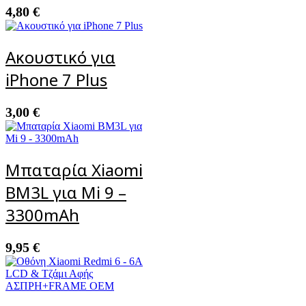
4,80
€
Ακουστικό για
iPhone 7 Plus
3,00
€
Μπαταρία Xiaomi
BM3L για Mi 9 –
3300mAh
9,95
€