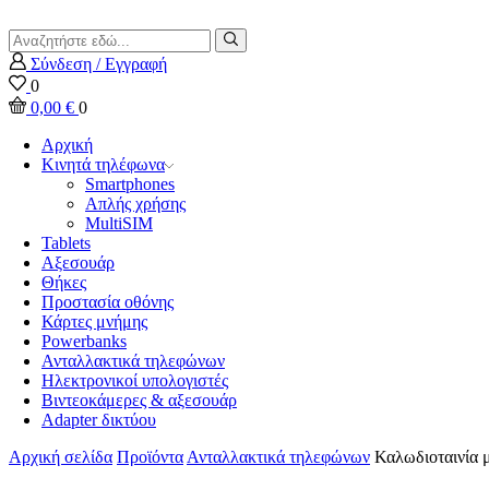
Search
input
Αναζήτηση
Σύνδεση / Εγγραφή
0
0,00
€
0
Αρχική
Κινητά τηλέφωνα
Smartphones
Απλής χρήσης
MultiSIM
Tablets
Αξεσουάρ
Θήκες
Προστασία οθόνης
Κάρτες μνήμης
Powerbanks
Ανταλλακτικά τηλεφώνων
Ηλεκτρονικοί υπολογιστές
Βιντεοκάμερες & αξεσουάρ
Adapter δικτύου
Αρχική σελίδα
Προϊόντα
Ανταλλακτικά τηλεφώνων
Καλωδιοταινία 