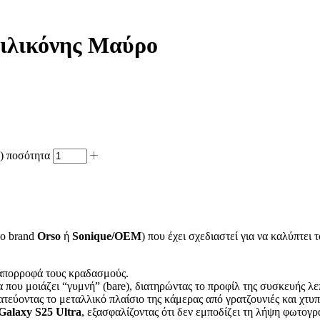
Σιλικόνης Μαύρο
a) ποσότητα
το brand
Orso
ή
Sonique/OEM
) που έχει σχεδιαστεί για να καλύπτει
απορροφά τους κραδασμούς.
 που μοιάζει “γυμνή” (bare), διατηρώντας το προφίλ της συσκευής λε
εύοντας το μεταλλικό πλαίσιο της κάμερας από γρατζουνιές και χτυπ
alaxy S25 Ultra
, εξασφαλίζοντας ότι δεν εμποδίζει τη λήψη φωτογ