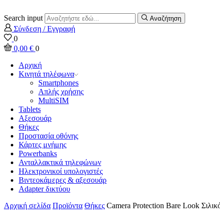
Search input
Αναζήτηση
Σύνδεση / Εγγραφή
0
0,00
€
0
Αρχική
Κινητά τηλέφωνα
Smartphones
Απλής χρήσης
MultiSIM
Tablets
Αξεσουάρ
Θήκες
Προστασία οθόνης
Κάρτες μνήμης
Powerbanks
Ανταλλακτικά τηλεφώνων
Ηλεκτρονικοί υπολογιστές
Βιντεοκάμερες & αξεσουάρ
Adapter δικτύου
Αρχική σελίδα
Προϊόντα
Θήκες
Camera Protection Bare Look Σιλικ