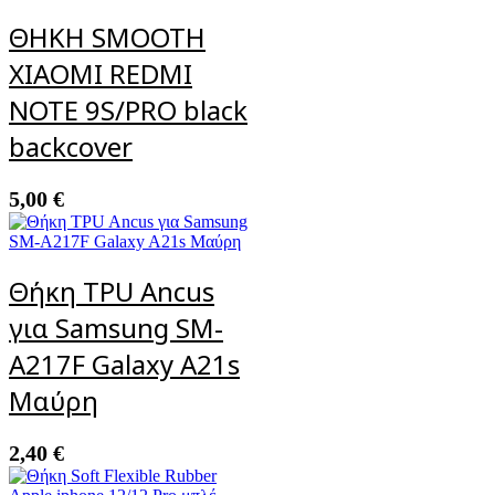
ΘΗΚΗ SMOOTH
XIAOMI REDMI
NOTE 9S/PRO black
backcover
5,00
€
Θήκη TPU Ancus
για Samsung SM-
A217F Galaxy A21s
Μαύρη
2,40
€