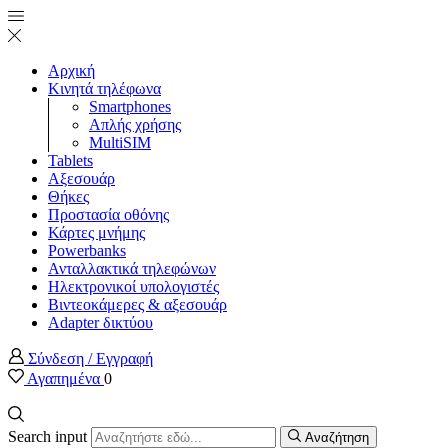
Αρχική
Κινητά τηλέφωνα
Smartphones
Απλής χρήσης
MultiSIM
Tablets
Αξεσουάρ
Θήκες
Προστασία οθόνης
Κάρτες μνήμης
Powerbanks
Ανταλλακτικά τηλεφώνων
Ηλεκτρονικοί υπολογιστές
Βιντεοκάμερες & αξεσουάρ
Adapter δικτύου
Σύνδεση / Εγγραφή
Αγαπημένα
0
Search input
Αναζήτηση