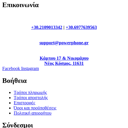
Επικοινωνία
+30.2109013342
|
+30.6977639563
support@powerphone.gr
Κάρπου 17 & Νικομάχου
Νέος Κόσμος, 11631
Facebook
Instagram
Βοήθεια
Τρόποι πληρωμής
Τρόποι αποστολής
Επιστροφές
Όροι και προϋποθέσεις
Πολιτική απορρήτου
Σύνδεσμοι