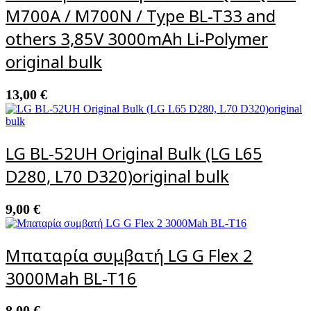
M700A / M700N / Type BL-T33 and
others 3,85V 3000mAh Li-Polymer
original bulk
13,00
€
LG BL-52UH Original Bulk (LG L65
D280, L70 D320)original bulk
9,00
€
Μπαταρία συμβατή LG G Flex 2
3000Mah BL-T16
8,00
€