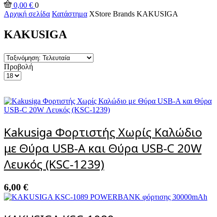
input
Αναζήτηση
0,00
€
0
Αρχική σελίδα
Κατάστημα
XStore Brands
KAKUSIGA
KAKUSIGA
Προβολή
Products
per
page
Kakusiga Φορτιστής Χωρίς Καλώδιο
με Θύρα USB-A και Θύρα USB-C 20W
Λευκός (KSC-1239)
6,00
€