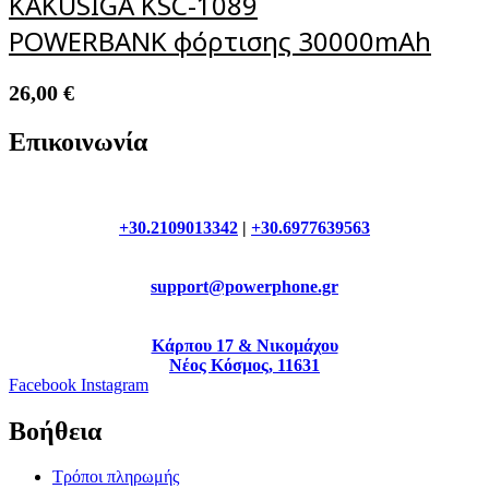
KAKUSIGA KSC-1089
POWERBANK φόρτισης 30000mAh
26,00
€
Επικοινωνία
+30.2109013342
|
+30.6977639563
support@powerphone.gr
Κάρπου 17 & Νικομάχου
Νέος Κόσμος, 11631
Facebook
Instagram
Βοήθεια
Τρόποι πληρωμής