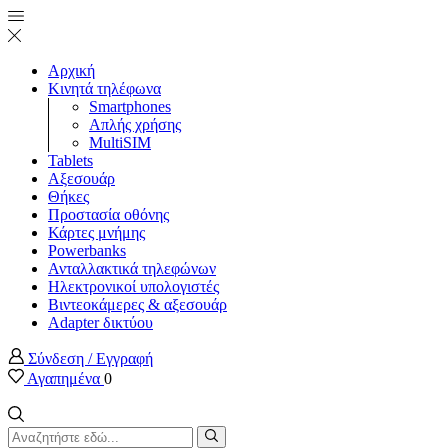
Αρχική
Κινητά τηλέφωνα
Smartphones
Απλής χρήσης
MultiSIM
Tablets
Αξεσουάρ
Θήκες
Προστασία οθόνης
Κάρτες μνήμης
Powerbanks
Ανταλλακτικά τηλεφώνων
Ηλεκτρονικοί υπολογιστές
Βιντεοκάμερες & αξεσουάρ
Adapter δικτύου
Σύνδεση / Εγγραφή
Αγαπημένα
0
Search