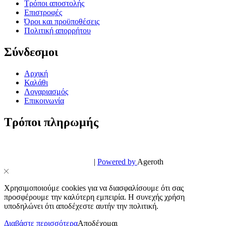
Τρόποι αποστολής
Επιστροφές
Όροι και προϋποθέσεις
Πολιτική απορρήτου
Σύνδεσμοι
Αρχική
Καλάθι
Λογαριασμός
Επικοινωνία
Τρόποι πληρωμής
© PowerPhone.gr 2026 | All Rights Reserved
Design & Development by
|
Powered by
Ageroth
Χρησιμοποιούμε cookies για να διασφαλίσουμε ότι σας
προσφέρουμε την καλύτερη εμπειρία. Η συνεχής χρήση
υποδηλώνει ότι αποδέχεστε αυτήν την πολιτική.
Διαβάστε περισσότερα
Αποδέχομαι