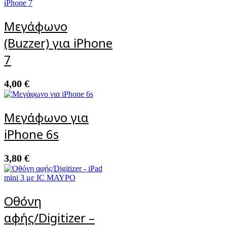
Μεγάφωνο
(Buzzer) για iPhone
7
4,00
€
Μεγάφωνο για
iPhone 6s
3,80
€
Οθόνη
αφής/Digitizer –