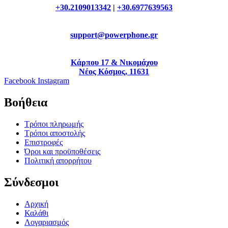
+30.2109013342
|
+30.6977639563
support@powerphone.gr
Κάρπου 17 & Νικομάχου
Νέος Κόσμος, 11631
Facebook
Instagram
Βοήθεια
Τρόποι πληρωμής
Τρόποι αποστολής
Επιστροφές
Όροι και προϋποθέσεις
Πολιτική απορρήτου
Σύνδεσμοι
Αρχική
Καλάθι
Λογαριασμός