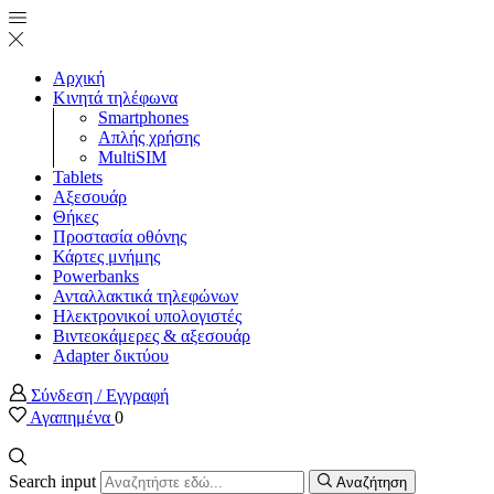
Αρχική
Κινητά τηλέφωνα
Smartphones
Απλής χρήσης
MultiSIM
Tablets
Αξεσουάρ
Θήκες
Προστασία οθόνης
Κάρτες μνήμης
Powerbanks
Ανταλλακτικά τηλεφώνων
Ηλεκτρονικοί υπολογιστές
Βιντεοκάμερες & αξεσουάρ
Adapter δικτύου
Σύνδεση / Εγγραφή
Αγαπημένα
0
Search input
Αναζήτηση