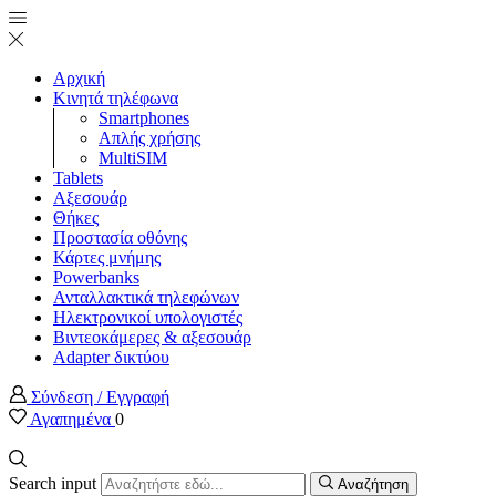
Αρχική
Κινητά τηλέφωνα
Smartphones
Απλής χρήσης
MultiSIM
Tablets
Αξεσουάρ
Θήκες
Προστασία οθόνης
Κάρτες μνήμης
Powerbanks
Ανταλλακτικά τηλεφώνων
Ηλεκτρονικοί υπολογιστές
Βιντεοκάμερες & αξεσουάρ
Adapter δικτύου
Σύνδεση / Εγγραφή
Αγαπημένα
0
Search input
Αναζήτηση