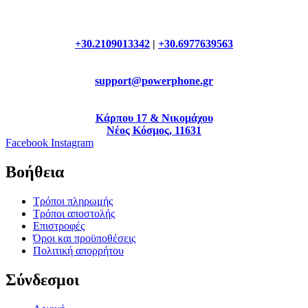
+30.2109013342
|
+30.6977639563
support@powerphone.gr
Κάρπου 17 & Νικομάχου
Νέος Κόσμος, 11631
Facebook
Instagram
Βοήθεια
Τρόποι πληρωμής
Τρόποι αποστολής
Επιστροφές
Όροι και προϋποθέσεις
Πολιτική απορρήτου
Σύνδεσμοι