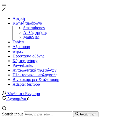
Αρχική
Κινητά τηλέφωνα
Smartphones
Απλής χρήσης
MultiSIM
Tablets
Αξεσουάρ
Θήκες
Προστασία οθόνης
Κάρτες μνήμης
Powerbanks
Ανταλλακτικά τηλεφώνων
Ηλεκτρονικοί υπολογιστές
Βιντεοκάμερες & αξεσουάρ
Adapter δικτύου
Σύνδεση / Εγγραφή
Αγαπημένα
0
Search input
Αναζήτηση