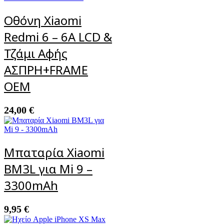
Οθόνη Xiaomi
Redmi 6 – 6A LCD &
Τζάμι Αφής
ΑΣΠΡΗ+FRAME
OEM
24,00
€
Μπαταρία Xiaomi
BM3L για Mi 9 –
3300mAh
9,95
€