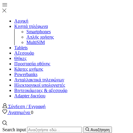
Αρχική
Κινητά τηλέφωνα
Smartphones
Απλής χρήσης
MultiSIM
Tablets
Αξεσουάρ
Θήκες
Προστασία οθόνης
Κάρτες μνήμης
Powerbanks
Ανταλλακτικά τηλεφώνων
Ηλεκτρονικοί υπολογιστές
Βιντεοκάμερες & αξεσουάρ
Adapter δικτύου
Σύνδεση / Εγγραφή
Αγαπημένα
0
Search input
Αναζήτηση