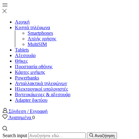
Αρχική
Κινητά τηλέφωνα
Smartphones
Απλής χρήσης
MultiSIM
Tablets
Αξεσουάρ
Θήκες
Προστασία οθόνης
Κάρτες μνήμης
Powerbanks
Ανταλλακτικά τηλεφώνων
Ηλεκτρονικοί υπολογιστές
Βιντεοκάμερες & αξεσουάρ
Adapter δικτύου
Σύνδεση / Εγγραφή
Αγαπημένα
0
Search input
Αναζήτηση