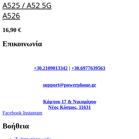
A525 / A52 5G
A526
16,90
€
Επικοινωνία
+30.2109013342
|
+30.6977639563
support@powerphone.gr
Κάρπου 17 & Νικομάχου
Νέος Κόσμος, 11631
Facebook
Instagram
Βοήθεια