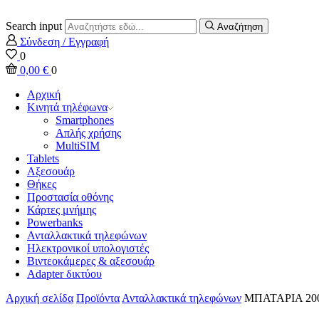
Search input
Αναζήτηση
Σύνδεση / Εγγραφή
0
0,00
€
0
Αρχική
Κινητά τηλέφωνα
Smartphones
Απλής χρήσης
MultiSIM
Tablets
Αξεσουάρ
Θήκες
Προστασία οθόνης
Κάρτες μνήμης
Powerbanks
Ανταλλακτικά τηλεφώνων
Ηλεκτρονικοί υπολογιστές
Βιντεοκάμερες & αξεσουάρ
Adapter δικτύου
Αρχική σελίδα
Προϊόντα
Ανταλλακτικά τηλεφώνων
ΜΠΑΤΑΡΙΑ 200m